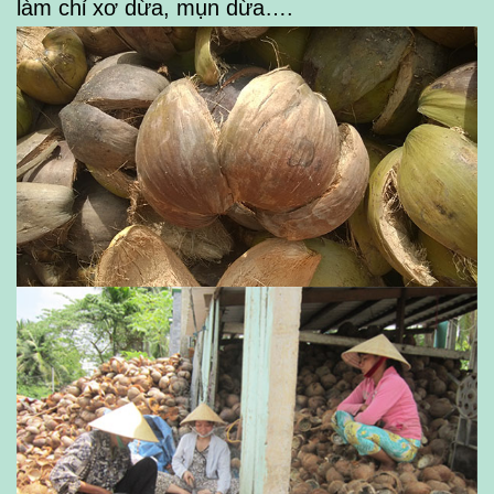
làm chỉ xơ dừa, mụn dừa….