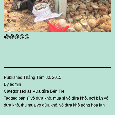
@@@@@
Published
Tháng Tám 30, 2015
By
admin
Categorized as
Vựa dừa Bến Tre
Tagged
bán sỉ vỏ dừa khô
,
mua sỉ vỏ dừa khô
,
nơi bán vỏ
dừa khô
,
thu mua vỏ dừa khô
,
vỏ dừa khô tròng hoa lan