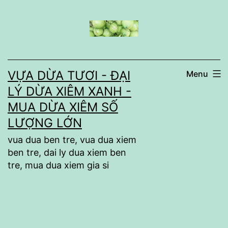
Skip
to
content
VỰA DỪA TƯƠI - ĐẠI
Menu
LÝ DỪA XIÊM XANH -
MUA DỪA XIÊM SỐ
LƯỢNG LỚN
vua dua ben tre, vua dua xiem
ben tre, dai ly dua xiem ben
tre, mua dua xiem gia si