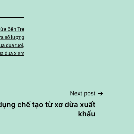
ừa Bến Tre
ừa số lượng
ua dua tuoi
,
ua dua xiem
Next post
dụng chế tạo từ xơ dừa xuất
khẩu