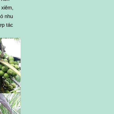
 xiêm,
có nhu
ợp tác