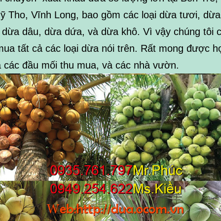
ỹ Tho, Vĩnh Long, bao gồm các loại dừa tươi, dừa
 dừa dâu, dừa dứa, và dừa khô. Vì vậy chúng tôi 
mua tất cả các loại dừa nói trên. Rất mong được h
cả các đầu mối thu mua, và các nhà vườn.