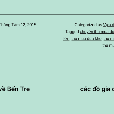
Tháng Tám 12, 2015
Categorized as
Vựa d
Tagged
chuyên thu mua d
lớn
,
thu mua dua kho
,
thu m
thu m
về Bến Tre
các đồ gia 