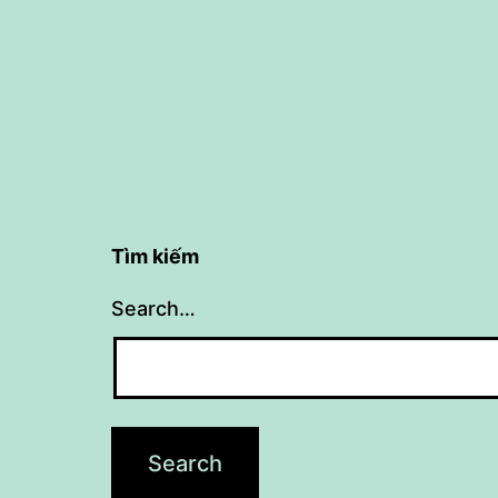
bài
viết
Tìm kiếm
Search…