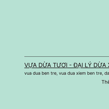
Skip
to
content
VỰA DỪA TƯƠI - ĐẠI LÝ DỪA
vua dua ben tre, vua dua xiem ben tre, da
Thế