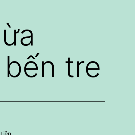
dừa
i bến tre
Tiền