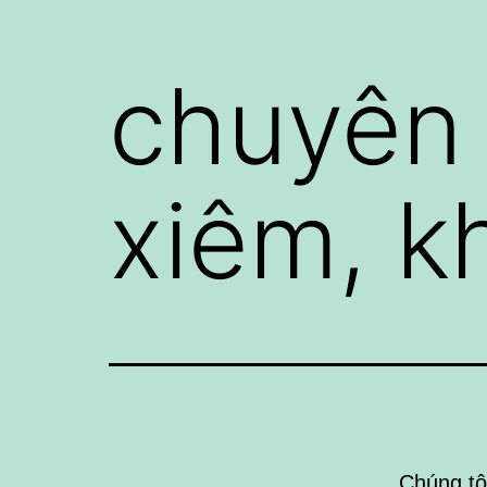
chuyên
xiêm, kh
Chúng tô