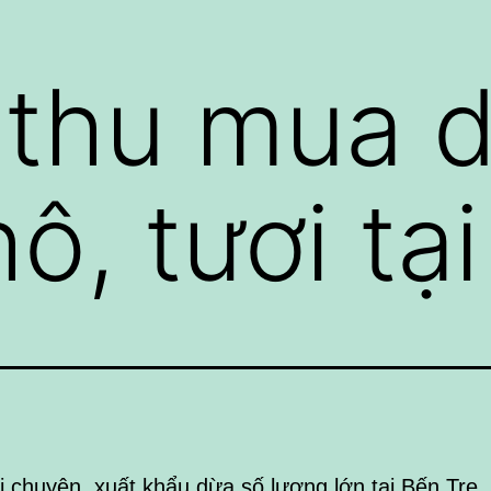
 thu mua 
ô, tươi tạ
i chuyên xuất khẩu dừa số lượng lớn tại Bến Tre, 